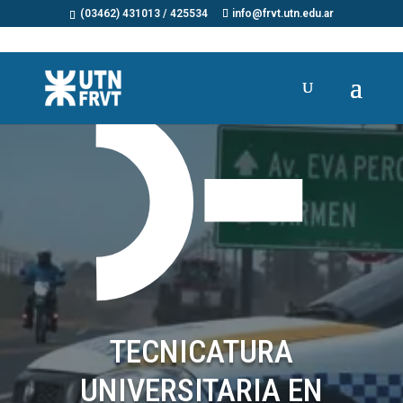
(03462) 431013 / 425534
info@frvt.utn.edu.ar
TECNICATURA
UNIVERSITARIA EN