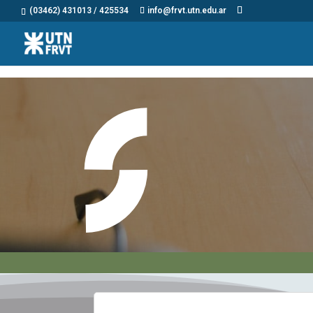
(03462) 431013 / 425534
info@frvt.utn.edu.ar