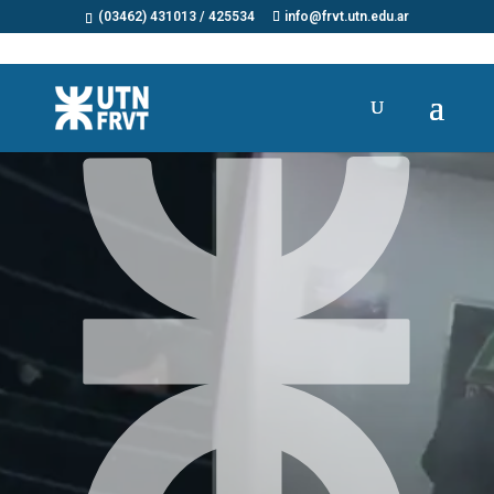
(03462) 431013 / 425534
info@frvt.utn.edu.ar