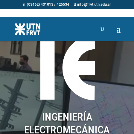
(03462) 431013 / 425534
info@frvt.utn.edu.ar
INGENIERÍA
ELECTROMECÁNICA