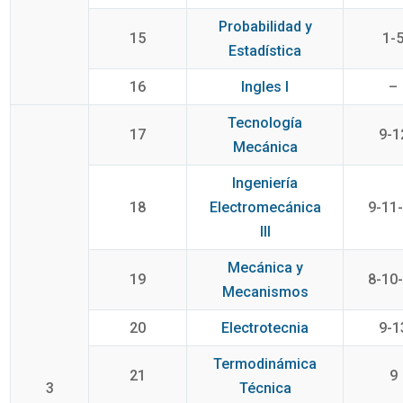
Probabilidad y
15
1-
Estadística
16
Ingles I
–
Tecnología
17
9-1
Mecánica
Ingeniería
18
Electromecánica
9-11
III
Mecánica y
19
8-10
Mecanismos
20
Electrotecnia
9-1
Termodinámica
21
9
3
Técnica