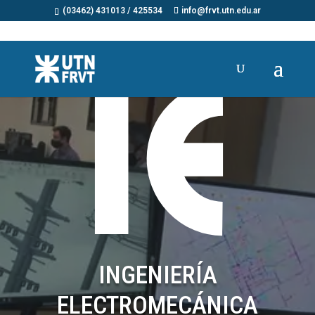
(03462) 431013 / 425534
info@frvt.utn.edu.ar
INGENIERÍA
ELECTROMECÁNICA