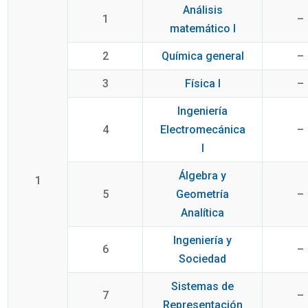
Análisis
1
–
matemático I
2
Química general
–
3
Física I
–
Ingeniería
4
Electromecánica
–
I
Álgebra y
1
5
Geometría
–
Analítica
Ingeniería y
6
–
Sociedad
Sistemas de
7
–
Representación