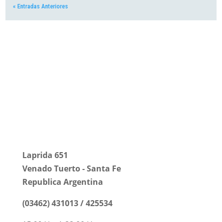
« Entradas Anteriores
Universidad Tecnológica
Nacional
Facultad Regional Venado
Tuerto
Laprida 651
Venado Tuerto - Santa Fe
Republica Argentina
(03462) 431013 / 425534