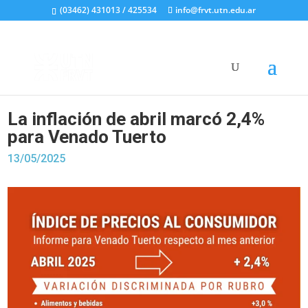
(03462) 431013 / 425534
info@frvt.utn.edu.ar
La inflación de abril marcó 2,4%
para Venado Tuerto
13/05/2025