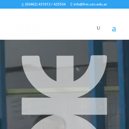
(03462) 431013 / 425534
info@frvt.utn.edu.ar