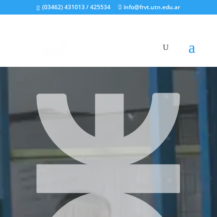
(03462) 431013 / 425534
info@frvt.utn.edu.ar