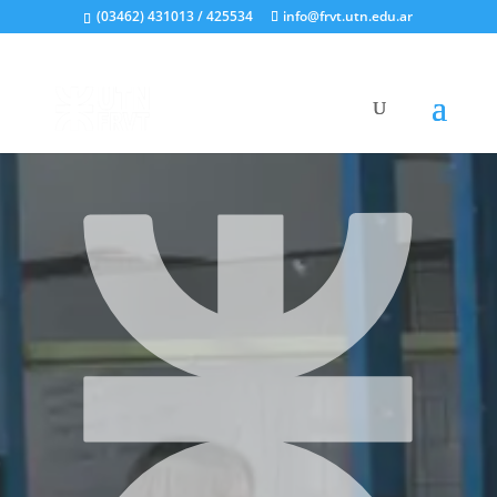
(03462) 431013 / 425534
info@frvt.utn.edu.ar