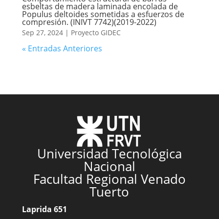
esbeltas de madera laminada encolada de
Populus deltoides sometidas a esfuerzos de
compresión. (INIVT 7742)(2019-2022)
Sep 27, 2024
|
Proyecto GIDEC
« Entradas Anteriores
Universidad Tecnológica
Nacional
Facultad Regional Venado
Tuerto
Laprida 651