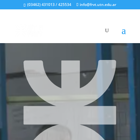
(03462) 431013 / 425534
info@frvt.utn.edu.ar