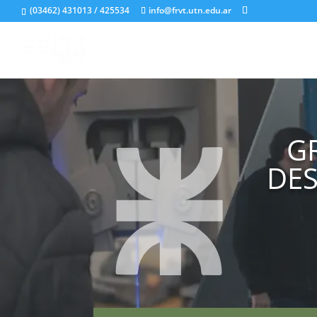
(03462) 431013 / 425534
info@frvt.utn.edu.ar
G
DES