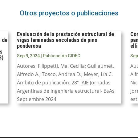
Otros proyectos o publicaciones
Evaluación de la prestación estructural de
Com
s de
vigas laminadas encoladas de pino
pan
ponderosa
ell
as
Sep 9, 2024
|
Publicación GIDEC
Sep
3)
Autores: Filippetti, Ma. Cecilia; Guillaumet,
Aut
Alfredo A.; Tosco, Andrea D.; Meyer, Lía C.
Alf
Ámbito de publicación: 28° JAIE Jornadas
Nic
Argentinas de ingeniería estructural- BsAs
Jor
Septiembre 2024
est