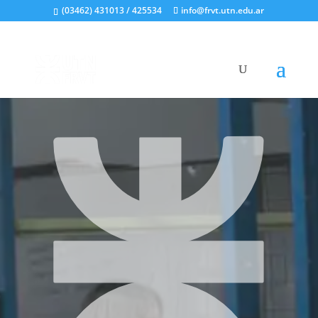
(03462) 431013 / 425534
info@frvt.utn.edu.ar