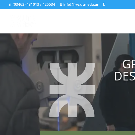
(03462) 431013 / 425534
info@frvt.utn.edu.ar
G
DES