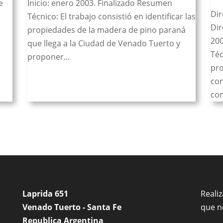
e
Inicio: enero 2003. Finalizado Resumen
Dir
Técnico: El trabajo consistió en identificar las
Dir
propiedades de la madera de pino paraná
200
que llega a la Ciudad de Venado Tuerto y
Téc
proponer...
pro
con
com
Laprida 651
Reali
Venado Tuerto - Santa Fe
que n
Republica Argentina