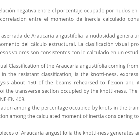
ación negativa entre el porcentaje ocupado por nudos en la
e correlación entre el momento de inercia calculado con
 aserrada de Araucaria angustifolia la nudosidad genera u
mento del cálculo estructural. La clasificación visual p
 esos valores son consistentes con lo calculado en un estudi
sual Classification of the Araucaria angustifolia coming fro
 the resistant classification, is the knotti-ness, expres
lysis about 150 of the beams rehearsed to flexion and i
of the transverse section occupied by the knotti-ness. The
UNE-EN 408.
lation among the percentage occupied by knots in the trans
lation among the calculated moment of inertia considering to
ces of Araucaria angustifolia the knotti-ness generates an 