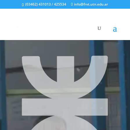
(03462) 431013 / 425534
info@frvt.utn.edu.ar