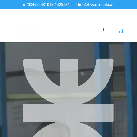
(03462) 431013 / 425534
info@frvt.utn.edu.ar