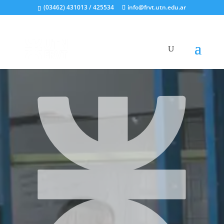
(03462) 431013 / 425534
info@frvt.utn.edu.ar