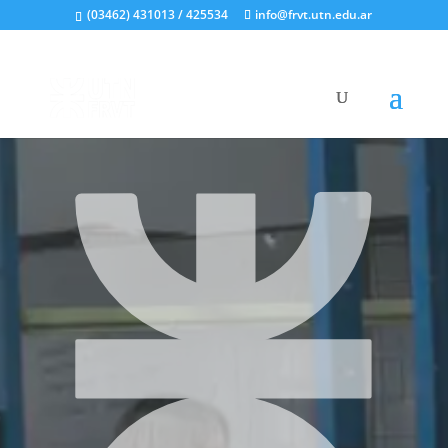
(03462) 431013 / 425534
info@frvt.utn.edu.ar