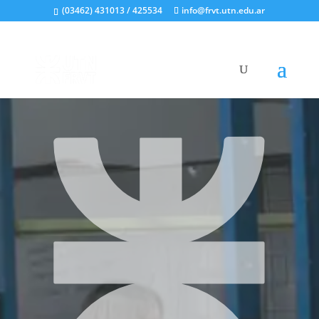
(03462) 431013 / 425534
info@frvt.utn.edu.ar