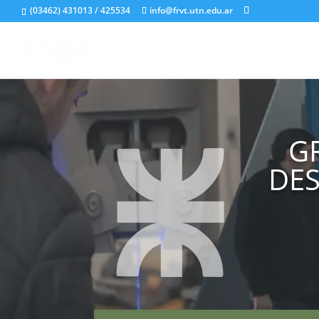
(03462) 431013 / 425534
info@frvt.utn.edu.ar
G
DES