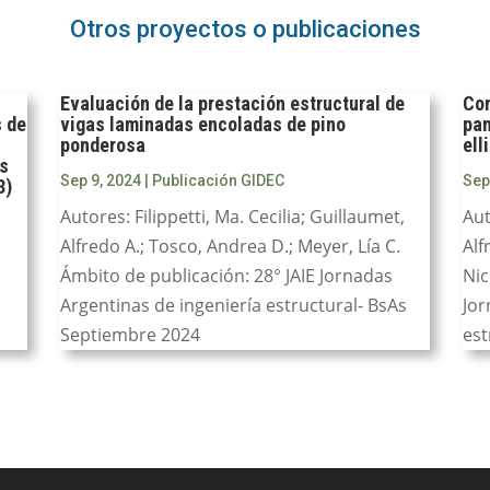
Otros proyectos o publicaciones
Evaluación de la prestación estructural de
Com
s de
vigas laminadas encoladas de pino
pan
ponderosa
ell
as
Sep 9, 2024
|
Publicación GIDEC
Sep
3)
Autores: Filippetti, Ma. Cecilia; Guillaumet,
Aut
Alfredo A.; Tosco, Andrea D.; Meyer, Lía C.
Alf
Ámbito de publicación: 28° JAIE Jornadas
Nic
Argentinas de ingeniería estructural- BsAs
Jor
Septiembre 2024
est