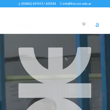
(03462) 431013 / 425534
info@frvt.utn.edu.ar