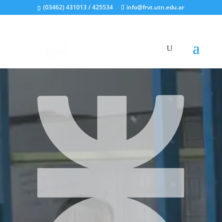
(03462) 431013 / 425534
info@frvt.utn.edu.ar