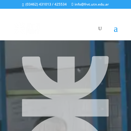
(03462) 431013 / 425534
info@frvt.utn.edu.ar