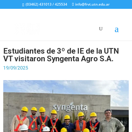
(03462) 431013 / 425534
info@frvt.utn.edu.ar
Estudiantes de 3º de IE de la UTN
VT visitaron Syngenta Agro S.A.
19/09/2025