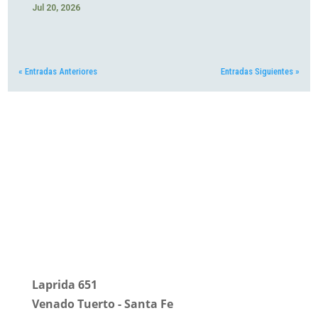
Jul 20, 2026
« Entradas Anteriores
Entradas Siguientes »
Universidad Tecnológica
Nacional
Facultad Regional Venado
Tuerto
Laprida 651
Venado Tuerto - Santa Fe