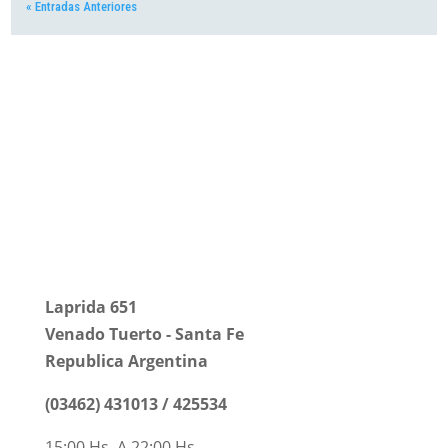
« Entradas Anteriores
Universidad Tecnológica
Nacional
Facultad Regional Venado
Tuerto
Laprida 651
Venado Tuerto - Santa Fe
Republica Argentina
(03462) 431013 / 425534
15:00 Hs. A 22:00 Hs.